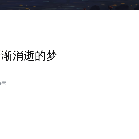
渐渐消逝的梦
春弯