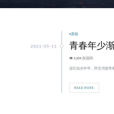
原创
青春年少
2021-05-11
3,364 次访问
追忆似水年华，怀念消逝青
READ MORE